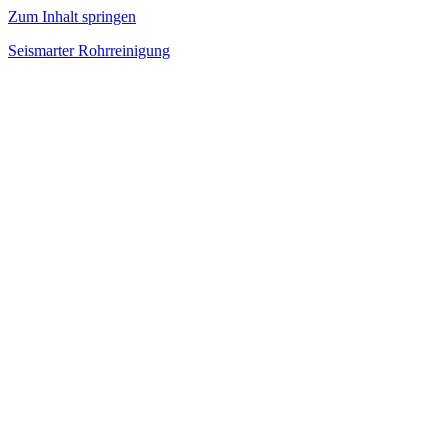
Zum Inhalt springen
Seismarter Rohrreinigung
rohrreinigung,
Kanalsanierung,
Wasserschaden
beseitigen