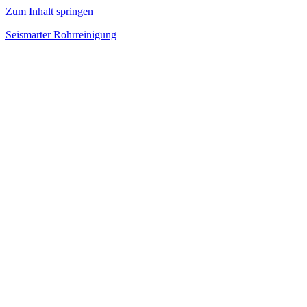
Zum Inhalt springen
Seismarter Rohrreinigung
rohrreinigung,
Kanalsanierung,
Wasserschaden
beseitigen