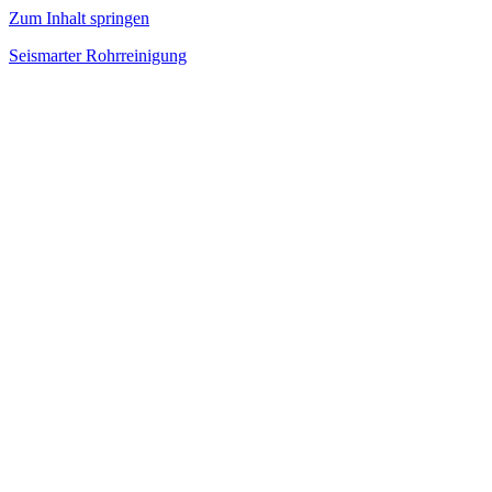
Zum Inhalt springen
Seismarter Rohrreinigung
rohrreinigung,
Kanalsanierung,
Wasserschaden
beseitigen