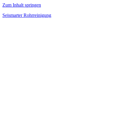
Zum Inhalt springen
Seismarter Rohrreinigung
rohrreinigung,
Kanalsanierung,
Wasserschaden
beseitigen