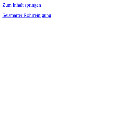
Zum Inhalt springen
Seismarter Rohrreinigung
rohrreinigung,
Kanalsanierung,
Wasserschaden
beseitigen