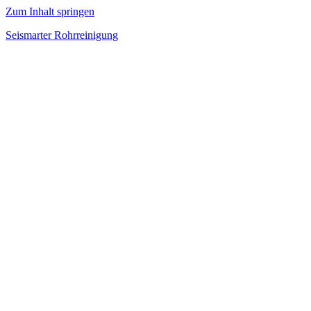
Zum Inhalt springen
Seismarter Rohrreinigung
rohrreinigung,
Kanalsanierung,
Wasserschaden
beseitigen