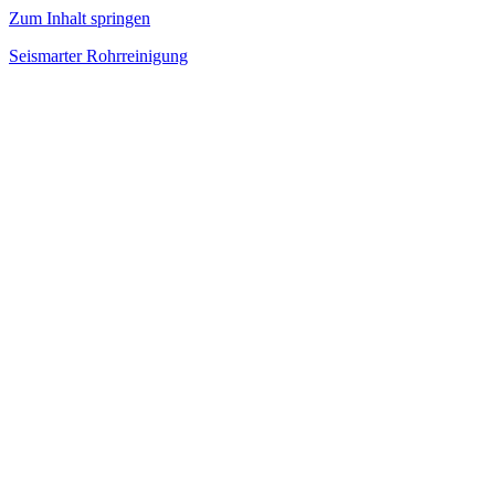
Zum Inhalt springen
Seismarter Rohrreinigung
rohrreinigung,
Kanalsanierung,
Wasserschaden
beseitigen