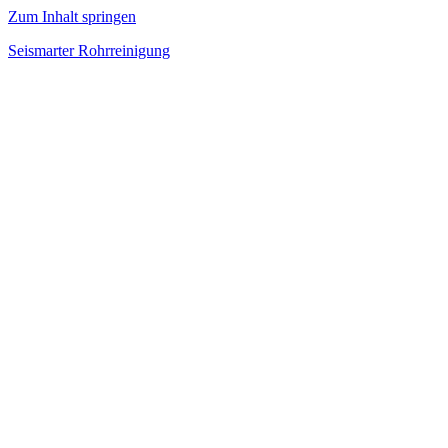
Zum Inhalt springen
Seismarter Rohrreinigung
rohrreinigung,
Kanalsanierung,
Wasserschaden
beseitigen