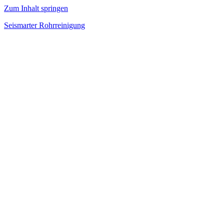
Zum Inhalt springen
Seismarter Rohrreinigung
rohrreinigung,
Kanalsanierung,
Wasserschaden
beseitigen