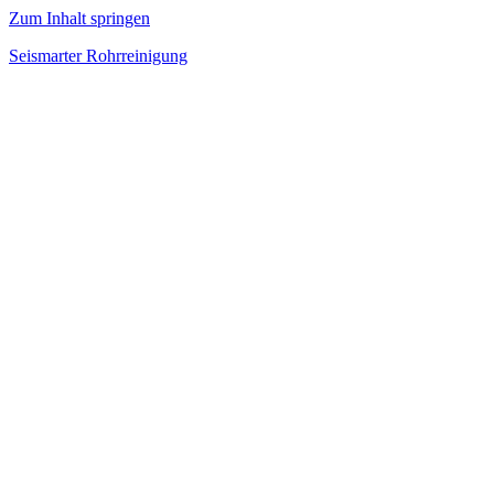
Zum Inhalt springen
Seismarter Rohrreinigung
rohrreinigung,
Kanalsanierung,
Wasserschaden
beseitigen