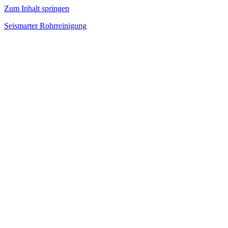
Zum Inhalt springen
Seismarter Rohrreinigung
rohrreinigung,
Kanalsanierung,
Wasserschaden
beseitigen