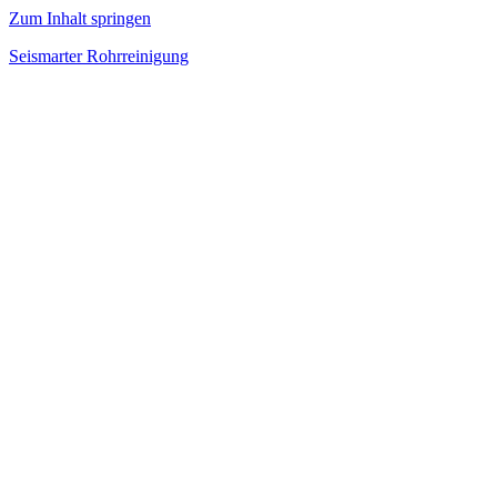
Zum Inhalt springen
Seismarter Rohrreinigung
rohrreinigung,
Kanalsanierung,
Wasserschaden
beseitigen