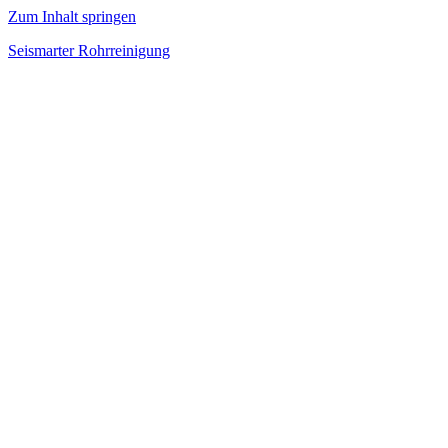
Zum Inhalt springen
Seismarter Rohrreinigung
rohrreinigung,
Kanalsanierung,
Wasserschaden
beseitigen