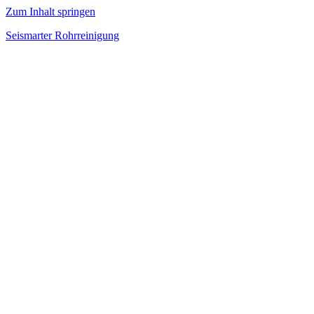
Zum Inhalt springen
Seismarter Rohrreinigung
rohrreinigung,
Kanalsanierung,
Wasserschaden
beseitigen