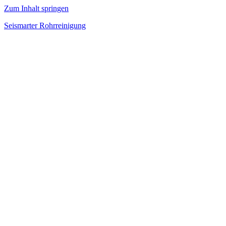
Zum Inhalt springen
Seismarter Rohrreinigung
rohrreinigung,
Kanalsanierung,
Wasserschaden
beseitigen