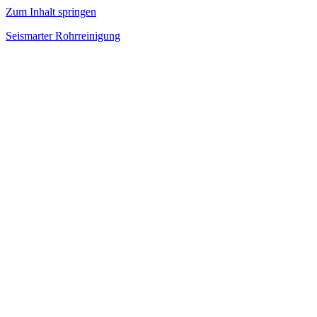
Zum Inhalt springen
Seismarter Rohrreinigung
rohrreinigung,
Kanalsanierung,
Wasserschaden
beseitigen