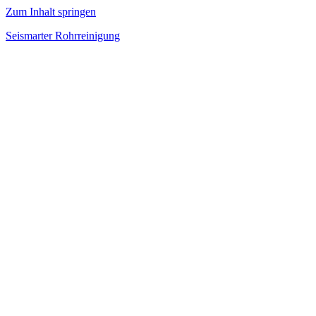
Zum Inhalt springen
Seismarter Rohrreinigung
rohrreinigung,
Kanalsanierung,
Wasserschaden
beseitigen