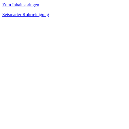
Zum Inhalt springen
Seismarter Rohrreinigung
rohrreinigung,
Kanalsanierung,
Wasserschaden
beseitigen