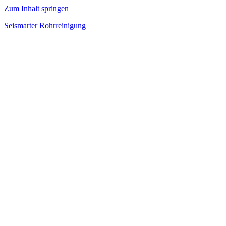
Zum Inhalt springen
Seismarter Rohrreinigung
rohrreinigung,
Kanalsanierung,
Wasserschaden
beseitigen