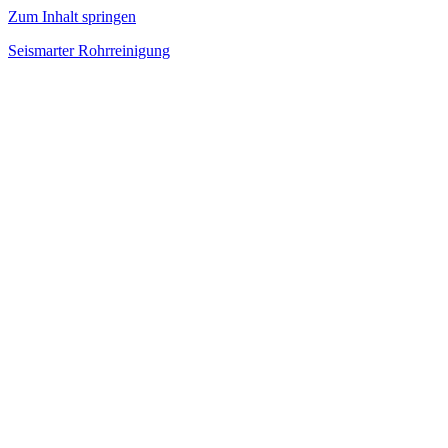
Zum Inhalt springen
Seismarter Rohrreinigung
rohrreinigung,
Kanalsanierung,
Wasserschaden
beseitigen