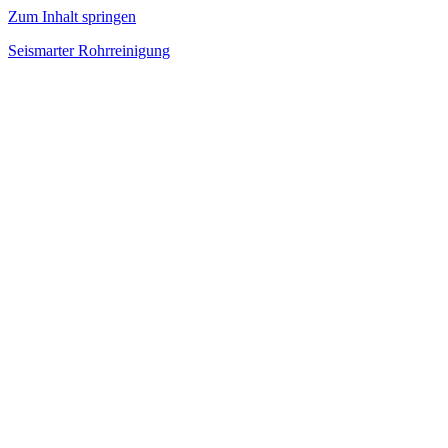
Zum Inhalt springen
Seismarter Rohrreinigung
rohrreinigung,
Kanalsanierung,
Wasserschaden
beseitigen