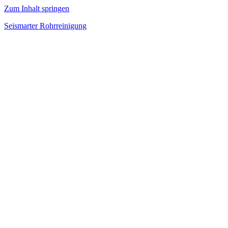
Zum Inhalt springen
Seismarter Rohrreinigung
rohrreinigung,
Kanalsanierung,
Wasserschaden
beseitigen