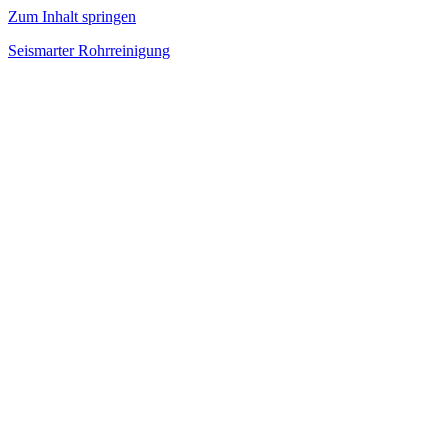
Zum Inhalt springen
Seismarter Rohrreinigung
rohrreinigung,
Kanalsanierung,
Wasserschaden
beseitigen