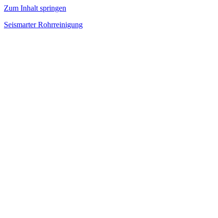
Zum Inhalt springen
Seismarter Rohrreinigung
rohrreinigung,
Kanalsanierung,
Wasserschaden
beseitigen