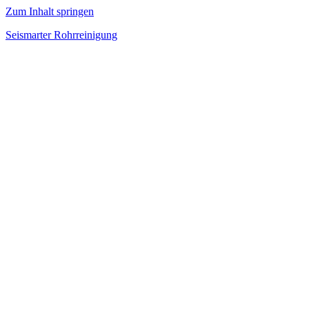
Zum Inhalt springen
Seismarter Rohrreinigung
rohrreinigung,
Kanalsanierung,
Wasserschaden
beseitigen