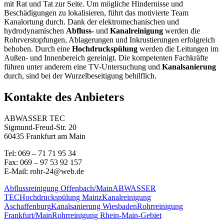
mit Rat und Tat zur Seite. Um mögliche Hindernisse und
Beschädigungen zu lokalisieren, führt das motivierte Team
Kanalortung durch. Dank der elektromechanischen und
hydrodynamischen
Abfluss-
und
Kanalreinigung
werden die
Rohrverstopfungen, Ablagerungen und Inkrustierungen erfolgreich
behoben. Durch eine
Hochdruckspülung
werden die Leitungen im
Außen- und Innenbereich gereinigt. Die kompetenten Fachkräfte
führen unter anderem eine TV-Untersuchung und
Kanalsanierung
durch, sind bei der Wurzelbeseitigung behilflich.
Kontakte des Anbieters
ABWASSER TEC
Sigmund-Freud-Str. 20
60435 Frankfurt am Main
Tel: 069 – 71 71 95 34
Fax: 069 – 97 53 92 157
E-Mail: rohr-24@web.de
Abflussreinigung Offenbach/Main
ABWASSER
TEC
Hochdruckspülung Mainz
Kanalreinigung
Aschaffenburg
Kanalsanierung Wiesbaden
Rohrreinigung
Frankfurt/Main
Rohrreinigung Rhein-Main-Gebiet