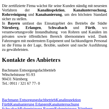
Die zertifizierte Firma wächst für seine Kunden ständig mit neuesten
Verfahren der
Kanalinspektion
,
Kanaluntersuchung
,
Rohrreinigung
und
Kanalsanierung
, um den höchsten Standard
sicher zu stellen.
In
Bayern
​ umfasst das Einsatzgebiet des Betriebs die Städte
Nürnberg
,
Erlangen
,
Schwabach
und
Fürth
, wo
verantwortungsvolle Instandhaltung von Rohren und Kanälen im
privaten sowie öffentlichen Bereich übernommen wird. Dank
Fahrzeugen mit modernstem Equipment und fachkundigem Personal
ist die Firma in der Lage, flexible, saubere und rasche Ausführung
zu gewährleisten.
Kontakte des Anbieters
Bachmann Entsorgungsfachbetrieb
Witschelstrasse 91-93
90431 Nürnberg
Tel.: 0911 / 321 67 77- 0
Bachmann Entsorgungsfachbetrieb
Kanalinspektion
Fürth
Kanalsanierung Erlangen
Kanaluntersuchung
Schwabach
Rohrreinigung Bayern
Rohrreinigung Nürnberg