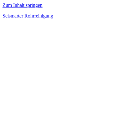
Zum Inhalt springen
Seismarter Rohrreinigung
rohrreinigung,
Kanalsanierung,
Wasserschaden
beseitigen