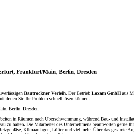
furt, Frankfurt/Main, Berlin, Dresden
uverlässigen
Bautrockner Verleih
. Der Betrieb
Loxam GmbH
aus Ma
 mit denen Sie Ihr Problem schnell lösen können.
rbeiten in Räumen nach Überschwemmung, während Bau- und Installatio
iveau zu halten. Die Mitarbeiter des Unternehmens beantworten gerne I
h Heizgebläse, Klimaanlagen, Lüfter und viel mehr. Über das gesamte An