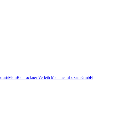
kfurt/Main
Bautrockner Verleih Mannheim
Loxam GmbH