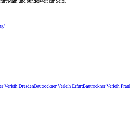
kfurt/Main und bundesweit zur Seite.
ng/
er Verleih Dresden
Bautrockner Verleih Erfurt
Bautrockner Verleih Fran