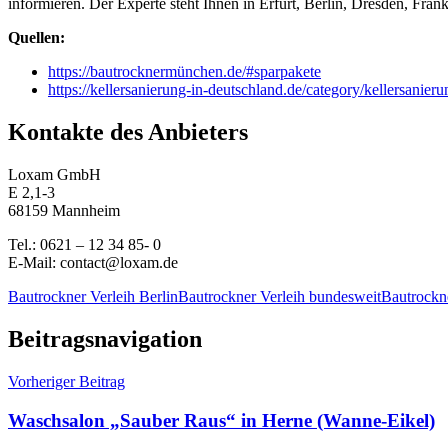
informieren. Der Experte steht Ihnen in Erfurt, Berlin, Dresden, Fran
Quellen:
https://bautrocknermünchen.de/#sparpakete
https://kellersanierung-in-deutschland.de/category/kellersanieru
Kontakte des Anbieters
Loxam GmbH
E 2,1-3
68159 Mannheim
Tel.: 0621 – 12 34 85- 0
E-Mail: contact@loxam.de
Bautrockner Verleih Berlin
Bautrockner Verleih bundesweit
Bautrockn
Beitragsnavigation
Vorheriger Beitrag
Waschsalon „Sauber Raus“ in Herne (Wanne-Eikel)