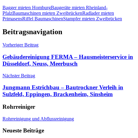
Bagger mieten Homburg
Baugeräte mieten Rheinland-
Pfalz
Baumaschinen mieten Zweibrücken
Radlader mieten
Primasens
Riffel Baumaschinen
Stampfer mieten Zweibrücken
Beitragsnavigation
Vorheriger Beitrag
Gebäudereinigung FERMA – Hausmeisterservice in
Düsseldorf, Neuss, Meerbusch
Nächster Beitrag
Jungmann Estrichbau – Bautrockner Verleih in
Sulzfeld, Eppingen, Brackenheim, Sinsheim
Rohrreiniger
Rohrreinigung und Abflussreinigung
Neueste Beiträge