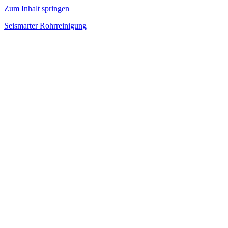
Zum Inhalt springen
Seismarter Rohrreinigung
rohrreinigung,
Kanalsanierung,
Wasserschaden
beseitigen