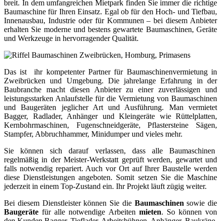
breit. In dem umfangreichen Mietpark finden Sie immer die richtige
Baumaschine für Ihren Einsatz. Egal ob für den Hoch- und Tiefbau,
Innenausbau, Industrie oder für Kommunen – bei diesem Anbieter
erhalten Sie moderne und bestens gewartete Baumaschinen, Geräte
und Werkzeuge in hervorragender Qualität.
Das ist ihr kompetenter Partner für Baumaschinenvermietung in
Zweibrücken und Umgebung. Die jahrelange Erfahrung in der
Baubranche macht diesen Anbieter zu einer zuverlässigen und
leistungsstarken Anlaufstelle für die Vermietung von Baumaschinen
und Baugeräten jeglicher Art und Ausführung. Man vermietet
Bagger, Radlader, Anhänger und Kleingeräte wie Rüttelplatten,
Kernbohrmaschinen, Fugenschneidgeräte, Pflastersteine Sägen,
Stampfer, Abbruchhammer, Minidumper und vieles mehr.
Sie können sich darauf verlassen, dass alle Baumaschinen
regelmäßig in der Meister-Werkstatt geprüft werden, gewartet und
falls notwendig repariert. Auch vor Ort auf Ihrer Baustelle werden
diese Dienstleistungen angeboten. Somit setzen Sie die Maschine
jederzeit in einem Top-Zustand ein. Ihr Projekt läuft zügig weiter.
Bei diesem Dienstleister können Sie die
Baumaschinen
sowie die
Baugeräte
für alle notwendige Arbeiten
mieten
. So können von
den Kunden Bagger, Tieflader, Arbeitsbühnen, Anhänger, Baukräne,