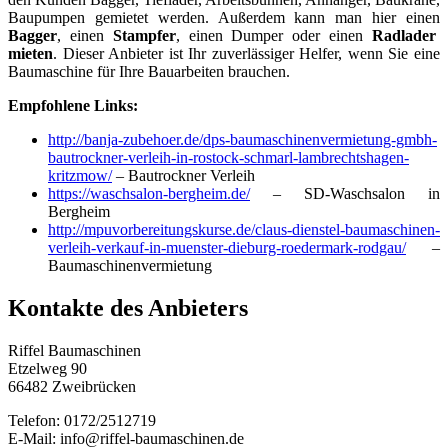
Baupumpen gemietet werden. Außerdem kann man hier einen
Bagger
, einen
Stampfer
, einen Dumper oder einen
Radlader
mieten
. Dieser Anbieter ist Ihr zuverlässiger Helfer, wenn Sie eine
Baumaschine für Ihre Bauarbeiten brauchen.
Empfohlene Links:
http://banja-zubehoer.de/dps-baumaschinenvermietung-gmbh-
bautrockner-verleih-in-rostock-schmarl-lambrechtshagen-
kritzmow/
– Bautrockner Verleih
https://waschsalon-bergheim.de/
– SD-Waschsalon in
Bergheim
http://mpuvorbereitungskurse.de/claus-dienstel-baumaschinen-
verleih-verkauf-in-muenster-dieburg-roedermark-rodgau/
–
Baumaschinenvermietung
Kontakte des Anbieters
Riffel Baumaschinen
Etzelweg 90
66482 Zweibrücken
Telefon: 0172/2512719
E-Mail: info@riffel-baumaschinen.de