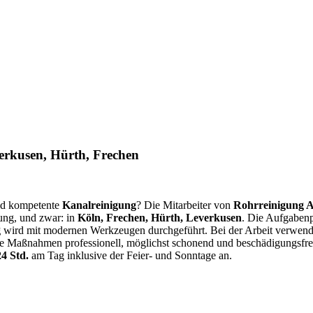
verkusen, Hürth, Frechen
und kompetente
Kanalreinigung
? Die Mitarbeiter von
Rohrreinigung 
ung, und zwar: in
Köln, Frechen, Hürth, Leverkusen
. Die Aufgabenp
g
wird mit modernen Werkzeugen durchgeführt. Bei der Arbeit verwend
ige Maßnahmen professionell, möglichst schonend und beschädigungsfr
24 Std.
am Tag inklusive der Feier- und Sonntage an.