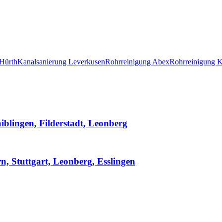
 Hürth
Kanalsanierung Leverkusen
Rohrreinigung Abex
Rohrreinigung 
iblingen, Filderstadt, Leonberg
rn, Stuttgart, Leonberg, Esslingen