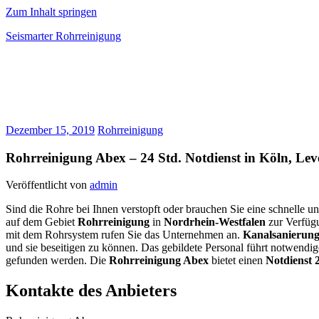
Zum Inhalt springen
Seismarter Rohrreinigung
rohrreinigung,
Kanalsanierung,
Wasserschaden
beseitigen
Dezember 15, 2019
Rohrreinigung
Rohrreinigung Abex – 24 Std. Notdienst in Köln, Le
Veröffentlicht von
admin
Sind die Rohre bei Ihnen verstopft oder brauchen Sie eine schnelle 
auf dem Gebiet
Rohrreinigung
in
Nordrhein-Westfalen
zur Verfüg
mit dem Rohrsystem rufen Sie das Unternehmen an.
Kanalsanierun
und sie beseitigen zu können. Das gebildete Personal führt notwend
gefunden werden. Die
Rohrreinigung Abex
bietet einen
Notdienst 
Kontakte des Anbieters