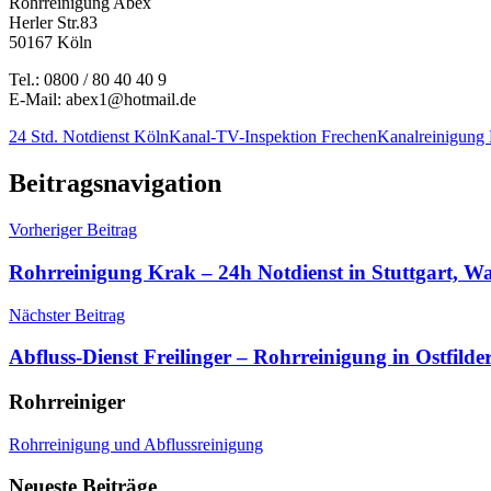
Rohrreinigung Abex
Herler Str.83
50167 Köln
Tel.: 0800 / 80 40 40 9
E-Mail: abex1@hotmail.de
24 Std. Notdienst Köln
Kanal-TV-Inspektion Frechen
Kanalreinigung
Beitragsnavigation
Vorheriger Beitrag
Rohrreinigung Krak – 24h Notdienst in Stuttgart, Wa
Nächster Beitrag
Abfluss-Dienst Freilinger – Rohrreinigung in Ostfilde
Rohrreiniger
Rohrreinigung und Abflussreinigung
Neueste Beiträge