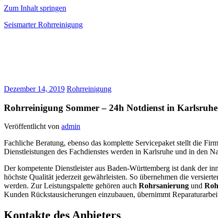
Zum Inhalt springen
Seismarter Rohrreinigung
rohrreinigung,
Kanalsanierung,
Wasserschaden
beseitigen
Dezember 14, 2019
Rohrreinigung
Rohrreinigung Sommer – 24h Notdienst in Karlsruhe 
Veröffentlicht von
admin
Fachliche Beratung, ebenso das komplette Servicepaket stellt die Fir
Dienstleistungen des Fachdienstes werden in Karlsruhe und in den Nac
Der kompetente Dienstleister aus Baden-Württemberg ist dank der in
höchste Qualität jederzeit gewährleisten. So übernehmen die versiert
werden. Zur Leistungspalette gehören auch
Rohrsanierung
und
Roh
Kunden Rückstausicherungen einzubauen, übernimmt Reparaturarbeiten
Kontakte des Anbieters