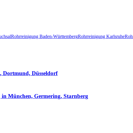
uchsal
Rohrreinigung Baden-Württemberg
Rohrreinigung Karlsruhe
Roh
d, Dortmund, Düsseldorf
 in München, Germering, Starnberg