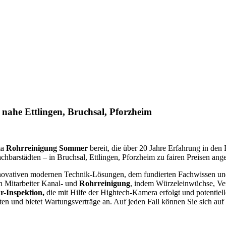
nahe Ettlingen, Bruchsal, Pforzheim
ma
Rohrreinigung Sommer
bereit,
die über 20 Jahre Erfahrung in den
hbarstädten – in Bruchsal, Ettlingen, Pforzheim zu fairen Preisen ang
novativen modernen Technik-Lösungen, dem fundierten Fachwissen und 
en Mitarbeiter Kanal- und
Rohrreinigung
, indem Würzeleinwüchse, Ver
r-Inspektion,
die mit Hilfe der Hightech-Kamera erfolgt und potentie
 und bietet Wartungsverträge an. Auf jeden Fall können Sie sich auf