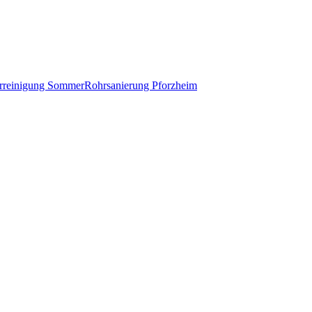
rreinigung Sommer
Rohrsanierung Pforzheim