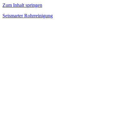
Zum Inhalt springen
Seismarter Rohrreinigung
rohrreinigung,
Kanalsanierung,
Wasserschaden
beseitigen