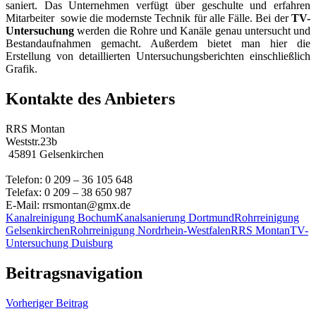
saniert. Das Unternehmen verfügt über geschulte und erfahren
Mitarbeiter sowie die modernste Technik für alle Fälle. Bei der
TV-
Untersuchung
werden die Rohre und Kanäle genau untersucht und
Bestandaufnahmen gemacht. Außerdem bietet man hier die
Erstellung von detaillierten Untersuchungsberichten einschließlich
Grafik.
Kontakte des Anbieters
RRS Montan
Weststr.23b
45891 Gelsenkirchen
Telefon: 0 209 – 36 105 648
Telefax: 0 209 – 38 650 987
E-Mail: rrsmontan@gmx.de
Kanalreinigung Bochum
Kanalsanierung Dortmund
Rohrreinigung
Gelsenkirchen
Rohrreinigung Nordrhein-Westfalen
RRS Montan
TV-
Untersuchung Duisburg
Beitragsnavigation
Vorheriger Beitrag