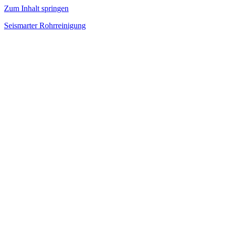
Zum Inhalt springen
Seismarter Rohrreinigung
rohrreinigung,
Kanalsanierung,
Wasserschaden
beseitigen