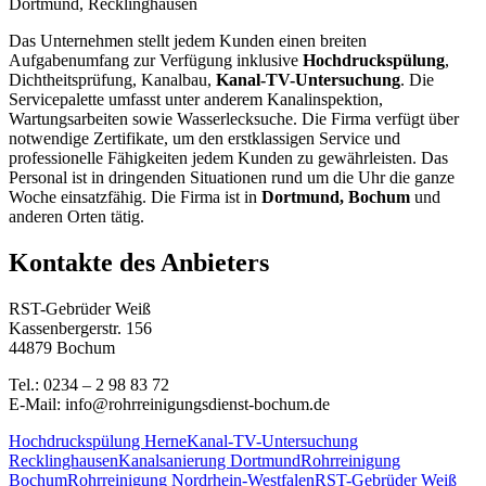
Das Unternehmen stellt jedem Kunden einen breiten
Aufgabenumfang zur Verfügung inklusive
Hochdruckspülung
,
Dichtheitsprüfung, Kanalbau,
Kanal-TV-Untersuchung
. Die
Servicepalette umfasst unter anderem Kanalinspektion,
Wartungsarbeiten sowie Wasserlecksuche. Die Firma verfügt über
notwendige Zertifikate, um den erstklassigen Service und
professionelle Fähigkeiten jedem Kunden zu gewährleisten. Das
Personal ist in dringenden Situationen rund um die Uhr die ganze
Woche einsatzfähig. Die Firma ist in
Dortmund, Bochum
und
anderen Orten tätig.
Kontakte des Anbieters
RST-Gebrüder Weiß
Kassenbergerstr. 156
44879 Bochum
Tel.: 0234 – 2 98 83 72
E-Mail: info@rohrreinigungsdienst-bochum.de
Hochdruckspülung Herne
Kanal-TV-Untersuchung
Recklinghausen
Kanalsanierung Dortmund
Rohrreinigung
Bochum
Rohrreinigung Nordrhein-Westfalen
RST-Gebrüder Weiß