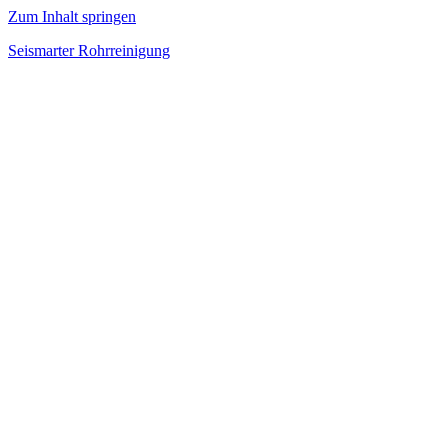
Zum Inhalt springen
Seismarter Rohrreinigung
rohrreinigung,
Kanalsanierung,
Wasserschaden
beseitigen