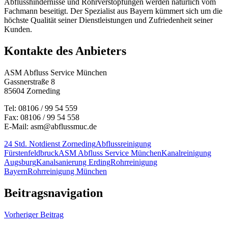
Abflusshindernisse und Rohrverstopfungen werden natürlich vom
Fachmann beseitigt. Der Spezialist aus Bayern kümmert sich um die
höchste Qualität seiner Dienstleistungen und Zufriedenheit seiner
Kunden.
Kontakte des Anbieters
ASM Abfluss Service München
Gassnerstraße 8
85604 Zorneding
Tel: 08106 / 99 54 559
Fax: 08106 / 99 54 558
E-Mail: asm@abflussmuc.de
24 Std. Notdienst Zorneding
Abflussreinigung
Fürstenfeldbruck
ASM Abfluss Service München
Kanalreinigung
Augsburg
Kanalsanierung Erding
Rohrreinigung
Bayern
Rohrreinigung München
Beitragsnavigation
Vorheriger Beitrag