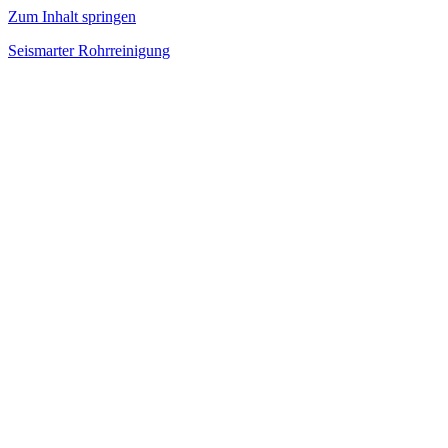
Zum Inhalt springen
Seismarter Rohrreinigung
rohrreinigung,
Kanalsanierung,
Wasserschaden
beseitigen