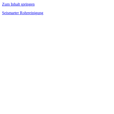
Zum Inhalt springen
Seismarter Rohrreinigung
rohrreinigung,
Kanalsanierung,
Wasserschaden
beseitigen