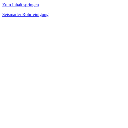
Zum Inhalt springen
Seismarter Rohrreinigung
rohrreinigung,
Kanalsanierung,
Wasserschaden
beseitigen