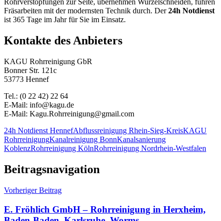
Rohrverstopfungen zur Seite, übernehmen Wurzelschneiden, führen
Fräsarbeiten mit der modernsten Technik durch. Der
24h Notdienst
ist 365 Tage im Jahr für Sie im Einsatz.
Kontakte des Anbieters
KAGU Rohrreinigung GbR
Bonner Str. 121c
53773 Hennef
Tel.: (0 22 42) 22 64
E-Mail: info@kagu.de
E-Mail: Kagu.Rohrreinigung@gmail.com
24h Notdienst Hennef
Abflussreinigung Rhein-Sieg-Kreis
KAGU
Rohrreinigung
Kanalreinigung Bonn
Kanalsanierung
Koblenz
Rohrreinigung Köln
Rohrreinigung Nordrhein-Westfalen
Beitragsnavigation
Vorheriger Beitrag
E. Fröhlich GmbH – Rohrreinigung in Herxheim,
Baden-Baden, Karlsruhe, Worms