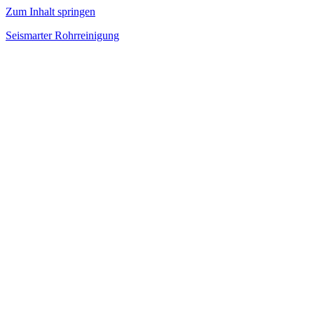
Zum Inhalt springen
Seismarter Rohrreinigung
rohrreinigung,
Kanalsanierung,
Wasserschaden
beseitigen