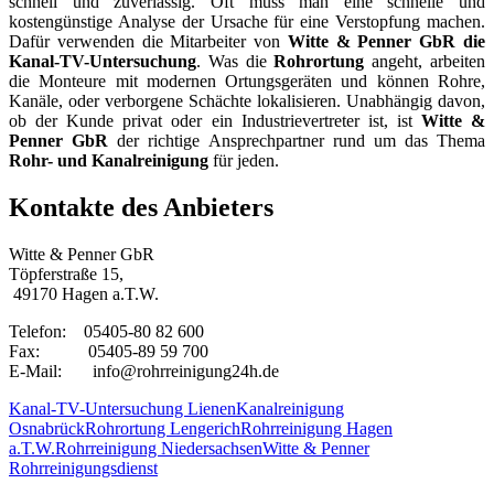
schnell und zuverlässig. Oft muss man eine schnelle und
kostengünstige Analyse der Ursache für eine Verstopfung machen.
Dafür verwenden die Mitarbeiter von
Witte & Penner GbR die
Kanal-TV-Untersuchung
. Was die
Rohrortung
angeht, arbeiten
die Monteure mit modernen Ortungsgeräten und können Rohre,
Kanäle, oder verborgene Schächte lokalisieren. Unabhängig davon,
ob der Kunde privat oder ein Industrievertreter ist, ist
Witte &
Penner GbR
der richtige Ansprechpartner rund um das Thema
Rohr- und Kanalreinigung
für jeden.
Kontakte des Anbieters
Witte & Penner GbR
Töpferstraße 15,
49170 Hagen a.T.W.
Telefon: 05405-80 82 600
Fax: 05405-89 59 700
E-Mail: info@rohrreinigung24h.de
Kanal-TV-Untersuchung Lienen
Kanalreinigung
Osnabrück
Rohrortung Lengerich
Rohrreinigung Hagen
a.T.W.
Rohrreinigung Niedersachsen
Witte & Penner
Rohrreinigungsdienst